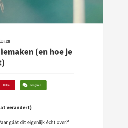
dingen
ziemaken (en hoe je
t)
Delen
Reageren
dat verandert)
aar gáát dit eigenlijk écht over?’