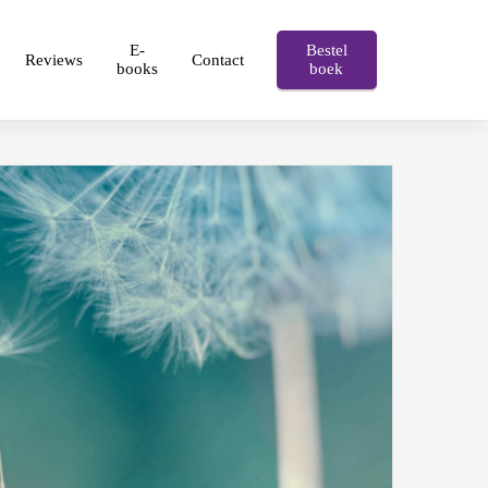
E-
Bestel
Reviews
Contact
books
boek