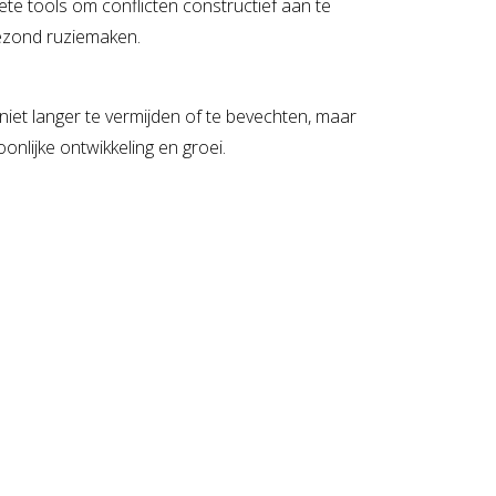
te tools om conflicten constructief aan te
gezond ruziemaken.
 niet langer te vermijden of te bevechten, maar
onlijke ontwikkeling en groei.
: