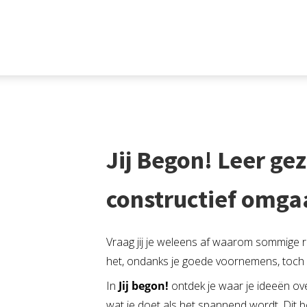
Jij Begon! Leer g
constructief omga
Vraag jij je weleens af waarom sommige
het, ondanks je goede voornemens, toch la
In
Jij begon!
ontdek je waar je ideeën o
wat je doet als het spannend wordt. Dit 